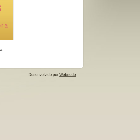
a.
Desenvolvido por
Webnode