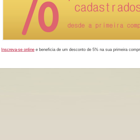
Inscreva-se online
e beneficia de um desconto de 5% na sua primeira compr