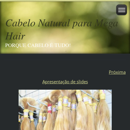
Cabelo Natural para Mega
Hair
PORQUE CABELO É TUDO!
Próxima
Apresentação de slides