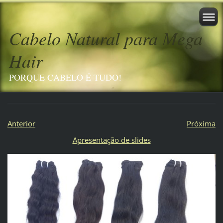
Cabelo Natural para Mega
Hair
PORQUE CABELO É TUDO!
Anterior
Próxima
Apresentação de slides