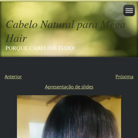
Cabelo Natural para Mega
Hair
PORQUE CABELO É TUDO!
Anterior
Próxima
Apresentação de slides