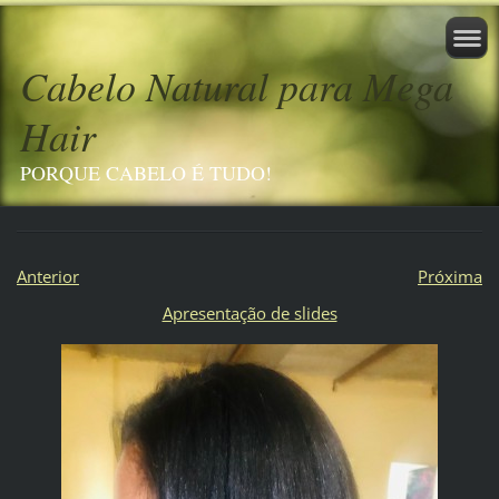
Cabelo Natural para Mega
Hair
PORQUE CABELO É TUDO!
Anterior
Próxima
Apresentação de slides