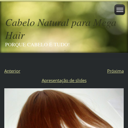
Cabelo Natural para Mega
Hair
PORQUE CABELO É TUDO!
Anterior
Próxima
Apresentação de slides