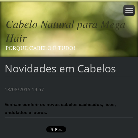
Cabelo Natural para Mega
Hair
PORQUE CABELO É TUDO!
Novidades em Cabelos
18/08/2015 19:57
Venham conferir os novos cabelos cacheados, lisos,
ondulados e louros.